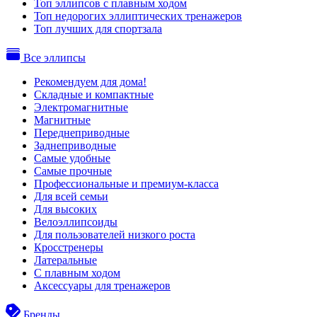
Топ эллипсов с плавным ходом
Топ недорогих эллиптических тренажеров
Топ лучших для спортзала
Все эллипсы
Рекомендуем для дома!
Складные и компактные
Электромагнитные
Магнитные
Переднеприводные
Заднеприводные
Самые удобные
Самые прочные
Профессиональные и премиум-класса
Для всей семьи
Для высоких
Велоэллипсоиды
Для пользователей низкого роста
Кросстренеры
Латеральные
С плавным ходом
Аксессуары для тренажеров
Бренды