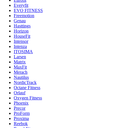
Eurofit
Everyfit
EVO FITNESS
Freemotion
Genau
Hasttings
Horizon
HouseFit
Intensor
Intenza
ITOSIMA
Larsen
Matrix
MaxFit
Merach
Nautilus
NordicTrack
Octane Fitness
Orlauf
Oxygen Fitness
Phoenix
Precor
ProForm
Proxima
Reebok