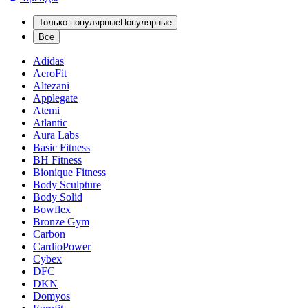
Только популярные
Популярные
Все
Adidas
AeroFit
Altezani
Applegate
Atemi
Atlantic
Aura Labs
Basic Fitness
BH Fitness
Bionique Fitness
Body Sculpture
Body Solid
Bowflex
Bronze Gym
Carbon
CardioPower
Cybex
DFC
DKN
Domyos