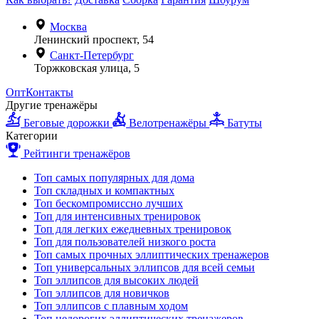
Москва
Ленинский проспект, 54
Санкт-Петербург
Торжковская улица, 5
Опт
Контакты
Другие тренажёры
Беговые дорожки
Велотренажёры
Батуты
Категории
Рейтинги тренажёров
Топ самых популярных для дома
Топ складных и компактных
Топ бескомпромиссно лучших
Топ для интенсивных тренировок
Топ для легких ежедневных тренировок
Топ для пользователей низкого роста
Топ самых прочных эллиптических тренажеров
Топ универсальных эллипсов для всей семьи
Топ эллипсов для высоких людей
Топ эллипсов для новичков
Топ эллипсов с плавным ходом
Топ недорогих эллиптических тренажеров