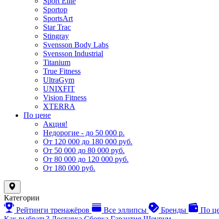
Sport Elite
Sportop
SportsArt
Star Trac
Stingray
Svensson Body Labs
Svensson Industrial
Titanium
True Fitness
UltraGym
UNIXFIT
Vision Fitness
XTERRA
По цене
Акция!
Недорогие - до 50 000 р.
От 120 000 до 180 000 руб.
От 50 000 до 80 000 руб.
От 80 000 до 120 000 руб.
От 180 000 руб.
Категории
Рейтинги тренажёров
Все эллипсы
Бренды
По ц
Как выбрать?
Доставка
Сборка
Гарантия
Шоурум