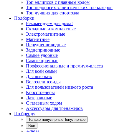
Топ эллипсов с плавным ходом
Топ недорогих эллиптических тренажеров
Топ лучших для спортзала
Подборки
Рекомендуем для дома!
Складные и компактные
Электромагнитные
Магнитные
Переднеприводные
Заднеприводные
Самые удобные
Самые прочные
Профессиональные и премиум-класса
Для всей семьи
Для высоких
Велоэллипсоиды
Для пользователей низкого роста
Кросстренеры
Латеральные
С плавным ходом
Аксессуары для тренажеров
По бренду
Только популярные
Популярные
Все
Adidas