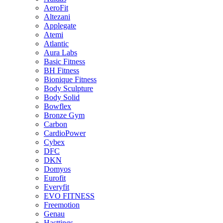
AeroFit
Altezani
Applegate
Atemi
Atlantic
Aura Labs
Basic Fitness
BH Fitness
Bionique Fitness
Body Sculpture
Body Solid
Bowflex
Bronze Gym
Carbon
CardioPower
Cybex
DFC
DKN
Domyos
Eurofit
Everyfit
EVO FITNESS
Freemotion
Genau
Hasttings