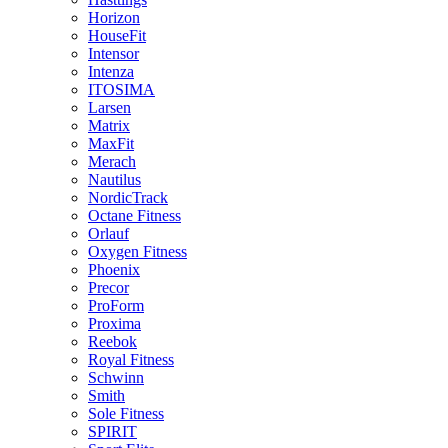
Horizon
HouseFit
Intensor
Intenza
ITOSIMA
Larsen
Matrix
MaxFit
Merach
Nautilus
NordicTrack
Octane Fitness
Orlauf
Oxygen Fitness
Phoenix
Precor
ProForm
Proxima
Reebok
Royal Fitness
Schwinn
Smith
Sole Fitness
SPIRIT