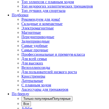
Топ эллипсов с плавным ходом
Топ недорогих эллиптических тренажеров
Топ лучших для спортзала
Подборки
Рекомендуем для дома!
Складные и компактные
Электромагнитные
Магнитные
Переднеприводные
Заднеприводные
Самые удобные
Самые прочные
Профессиональные и премиум-класса
Для всей семьи
Для высоких
Велоэллипсоиды
Для пользователей низкого роста
Кросстренеры
Латеральные
С плавным ходом
Аксессуары для тренажеров
По бренду
Только популярные
Популярные
Все
Adidas