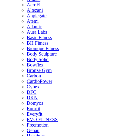
AeroFit
Altezani
Applegate
Atemi
Atlantic
Aura Labs
Basic Fitness
BH Fitness
Bionique Fitness
Body Sculpture
Body Solid
Bowflex
Bronze Gym
Carbon
CardioPower
Cybex
DFC
DKN
Domyos
Eurofit
Everyfit
EVO FITNESS
Freemotion
Genau
Hasttings