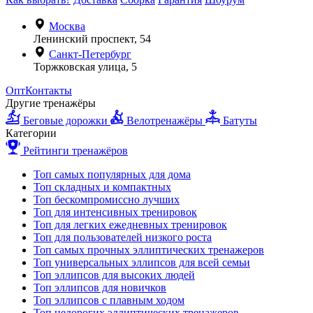
Москва
Ленинский проспект, 54
Санкт-Петербург
Торжковская улица, 5
Опт
Контакты
Другие тренажёры
Беговые дорожки
Велотренажёры
Батуты
Категории
Рейтинги тренажёров
Топ самых популярных для дома
Топ складных и компактных
Топ бескомпромиссно лучших
Топ для интенсивных тренировок
Топ для легких ежедневных тренировок
Топ для пользователей низкого роста
Топ самых прочных эллиптических тренажеров
Топ универсальных эллипсов для всей семьи
Топ эллипсов для высоких людей
Топ эллипсов для новичков
Топ эллипсов с плавным ходом
Топ недорогих эллиптических тренажеров