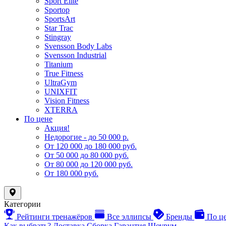
Sport Elite
Sportop
SportsArt
Star Trac
Stingray
Svensson Body Labs
Svensson Industrial
Titanium
True Fitness
UltraGym
UNIXFIT
Vision Fitness
XTERRA
По цене
Акция!
Недорогие - до 50 000 р.
От 120 000 до 180 000 руб.
От 50 000 до 80 000 руб.
От 80 000 до 120 000 руб.
От 180 000 руб.
Категории
Рейтинги тренажёров
Все эллипсы
Бренды
По ц
Как выбрать?
Доставка
Сборка
Гарантия
Шоурум