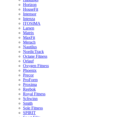
Horizon
HouseFit
Intensor
Intenza
ITOSIMA
Larsen
Matrix
MaxFit
Merach
Nautilus
NordicTrack
Octane Fitness
Orlauf
Oxygen Fitness
Phoenix
Precor
ProForm
Proxima
Reebok
Royal Fitness
Schwinn
Smith
Sole Fitness
SPIRIT