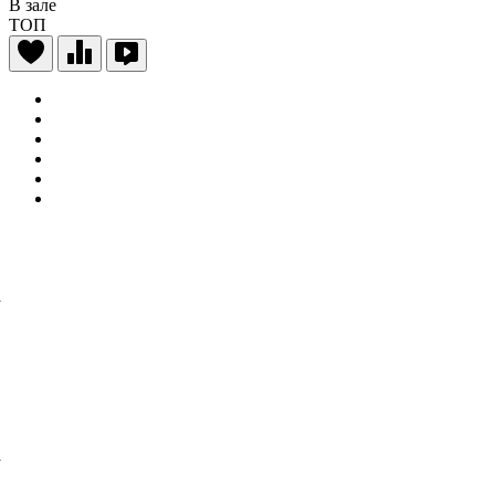
В зале
ТОП
а
а