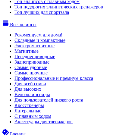
Топ эллипсов с плавным ходом
Топ недорогих эллиптических тренажеров
Топ лучших для спортзала
Все эллипсы
Рекомендуем для дома!
Складные и компактные
Электромагнитные
Магнитные
Переднеприводные
Заднеприводные
Самые удобные
Самые прочные
Профессиональные и премиум-класса
Для всей семьи
Для высоких
Велоэллипсоиды
Для пользователей низкого роста
Кросстренеры
Латеральные
С плавным ходом
Аксессуары для тренажеров
Бренды