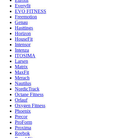
Eurofit
Everyfit
EVO FITNESS
Freemotion
Genau
Hasttings
Horizon
HouseFit
Intensor
Intenza
ITOSIMA
Larsen
Matrix
MaxFit
Merach
Nautilus
NordicTrack
Octane Fitness
Orlauf
Oxygen Fitness
Phoenix
Precor
ProForm
Proxima
Reebok