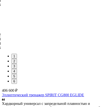
1
2
3
4
5
6
406 600 ₽
Эллиптический тренажер SPIRIT CG800 EGLIDE
Хардкорный универсал с запредельной плавностью и