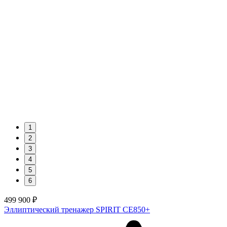
1
2
3
4
5
6
499 900 ₽
Эллиптический тренажер SPIRIT CE850+