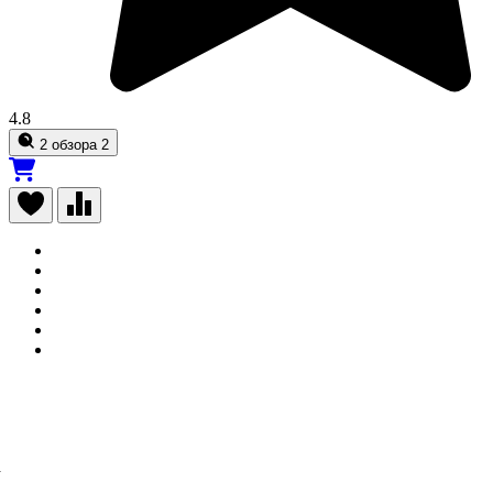
4.8
2 обзора
2
а