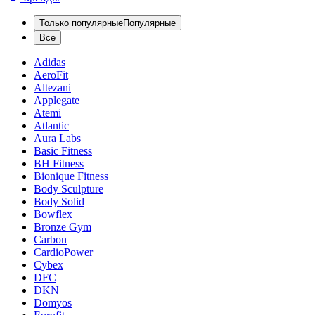
Только популярные
Популярные
Все
Adidas
AeroFit
Altezani
Applegate
Atemi
Atlantic
Aura Labs
Basic Fitness
BH Fitness
Bionique Fitness
Body Sculpture
Body Solid
Bowflex
Bronze Gym
Carbon
CardioPower
Cybex
DFC
DKN
Domyos