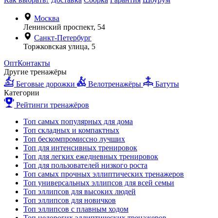
Москва
Ленинский проспект, 54
Санкт-Петербург
Торжковская улица, 5
Опт
Контакты
Другие тренажёры
Беговые дорожки
Велотренажёры
Батуты
Категории
Рейтинги тренажёров
Топ самых популярных для дома
Топ складных и компактных
Топ бескомпромиссно лучших
Топ для интенсивных тренировок
Топ для легких ежедневных тренировок
Топ для пользователей низкого роста
Топ самых прочных эллиптических тренажеров
Топ универсальных эллипсов для всей семьи
Топ эллипсов для высоких людей
Топ эллипсов для новичков
Топ эллипсов с плавным ходом
Топ недорогих эллиптических тренажеров