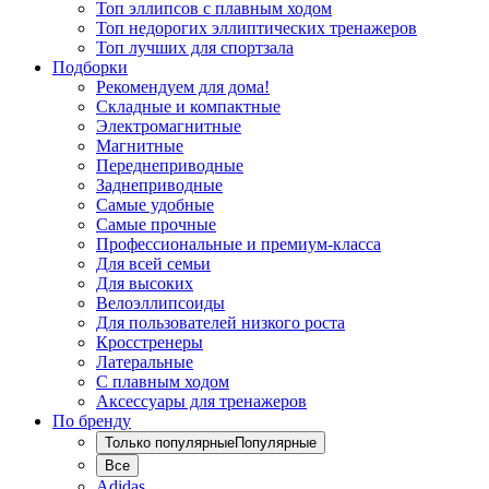
Топ эллипсов с плавным ходом
Топ недорогих эллиптических тренажеров
Топ лучших для спортзала
Подборки
Рекомендуем для дома!
Складные и компактные
Электромагнитные
Магнитные
Переднеприводные
Заднеприводные
Самые удобные
Самые прочные
Профессиональные и премиум-класса
Для всей семьи
Для высоких
Велоэллипсоиды
Для пользователей низкого роста
Кросстренеры
Латеральные
С плавным ходом
Аксессуары для тренажеров
По бренду
Только популярные
Популярные
Все
Adidas