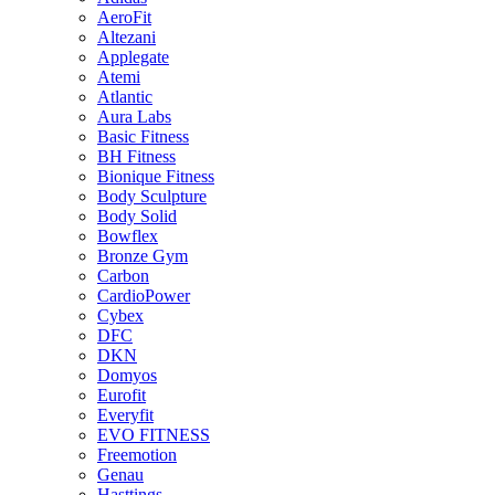
AeroFit
Altezani
Applegate
Atemi
Atlantic
Aura Labs
Basic Fitness
BH Fitness
Bionique Fitness
Body Sculpture
Body Solid
Bowflex
Bronze Gym
Carbon
CardioPower
Cybex
DFC
DKN
Domyos
Eurofit
Everyfit
EVO FITNESS
Freemotion
Genau
Hasttings