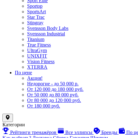
Sport Elite
Sportop
SportsArt
Star Trac
Stingray
Svensson Body Labs
Svensson Industrial
Titanium
True Fitness
UltraGym
UNIXFIT
Vision Fitness
XTERRA
По цене
Акция!
Недорогие - до 50 000 р.
От 120 000 до 180 000 руб.
От 50 000 до 80 000 руб.
От 80 000 до 120 000 руб.
От 180 000 руб.
Категории
Рейтинги тренажёров
Все эллипсы
Бренды
По ц
Как выбрать?
Доставка
Сборка
Гарантия
Шоурум