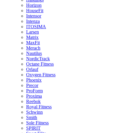
Horizon
HouseFit
Intensor
Intenza
ITOSIMA
Larsen
Matrix
MaxFit
Merach
Nautilus
NordicTrack
Octane Fitness
Orlauf
Oxygen Fitness
Phoenix
Precor
ProForm
Proxima
Reebok
Royal Fitness
Schwinn
Smith
Sole Fitness
SPIRIT