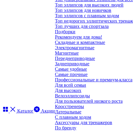
Топ эллипсов для высоких людей
Топ эллипсов для новичков
Топ эллипсов с плавным ходом
Топ недорогих эллиптических трена
Топ лучших для спортзала
Подборки
Рекомендуем для дома!
Складные и компактные
Электромагнитные
Магнитные
Переднеприводные
Заднеприводные
Самые удобные
Самые прочные
Профессиональные и премиум-класса
Для всей семьи
Для высоких
Велоэллипсоиды
Для пользователей низкого роста
Кросстренеры
Каталог
Акции
Латеральные
С плавным ходом
Аксессуары для тренажеров
По бренду