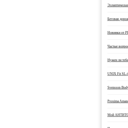
Эллиптический
Беговая дорож
Новинки от PR
Частые вопрос
Нужен ли тебе
UNIX Fit SL-4
Svensson Body
Proxima Amand
Мой АНТИТОП 