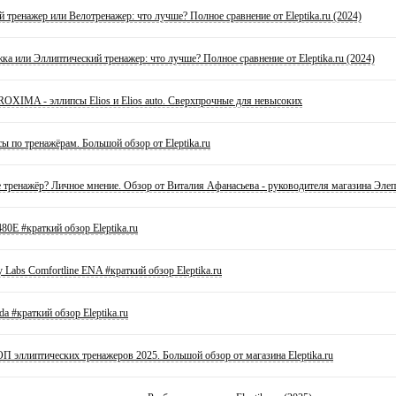
 тренажер или Велотренажер: что лучше? Полное сравнение от Eleptika.ru (2024)
ка или Эллиптический тренажер: что лучше? Полное сравнение от Eleptika.ru (2024)
OXIMA - эллипсы Elios и Elios auto. Сверхпрочные для невысоких
ы по тренажёрам. Большой обзор от Eleptika.ru
 тренажёр? Личное мнение. Обзор от Виталия Афанасьева - руководителя магазина Элеп
80E #краткий обзор Eleptika.ru
 Labs Comfortline ENA #краткий обзор Eleptika.ru
a #краткий обзор Eleptika.ru
эллиптических тренажеров 2025. Большой обзор от магазина Eleptika.ru