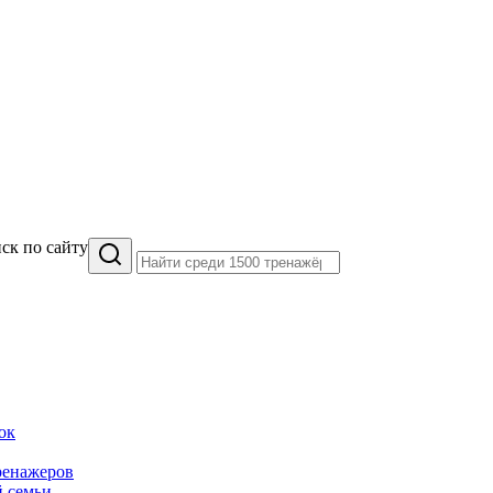
ск по сайту
ок
ренажеров
й семьи