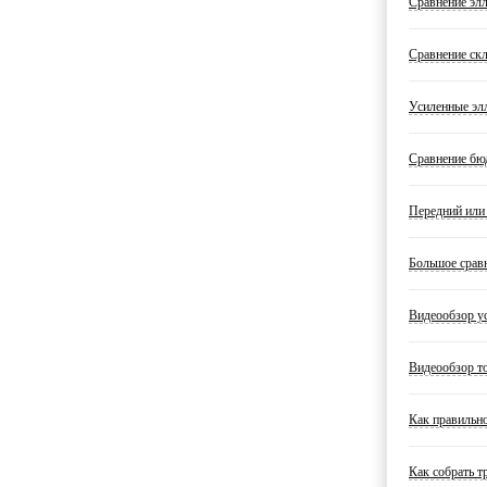
Сравнение эл
Сравнение ск
Усиленные эл
Сравнение бю
Передний или 
Большое срав
Видеообзор у
Видеообзор т
Как правильно
Как собрать т