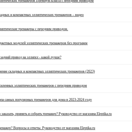
липтических тренажеров Премиум-класса с передним приводом
ладных и компактных эллиптических тренажеров – видео
липтические тренажеры с передним приводом.
джетных моделей эллиптических тренажеров без программ
задний привод на эллипсе - какой лучше?
нение складных и компактных эллиптических тренажеров (2023)
силенных эллиптических тренажеров с передним приводом
опа самых популярных тренажеров для дома в 2023-2024 году
 заказать, принять и собрать тренажер? Руководство от магазина Eleptika.ru
ренажер? Вопросы и ответы. Руководство от магазина Eleptika.ru