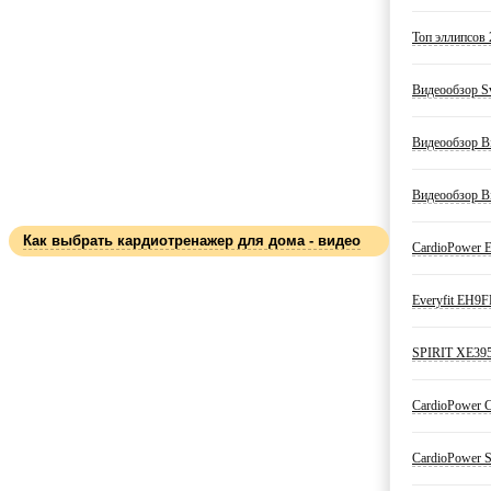
Топ эллипсов 
Видеообзор S
Видеообзор Bi
Видеообзор Bi
Как выбрать кардиотренажер для дома - видео
CardioPower E
Everyfit EH9F
SPIRIT XE395
CardioPower C
CardioPower S