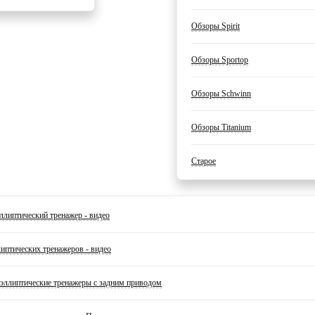
Обзоры Spirit
Обзоры Sportop
Обзоры Schwinn
Обзоры Titanium
Старое
ллиптический тренажер - видео
липтических тренажеров - видео
эллиптические тренажеры с задним приводом