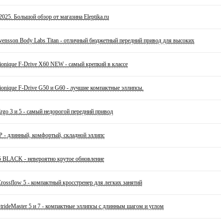
2025. Большой обзор от магазина Eleptika.ru
vensson Body Labs Titan - отличный бюджетный передний привод для высоких
onique F-Drive X60 NEW - самый крепкий в классе
onique F-Drive G50 и G60 - лучшие компактные эллипсы.
rgo 3 и 5 - самый недорогой передний привод
P - длинный, комфортый, складной эллипс
 BLACK - невероятно крутое обновление
rossflow 5 - компактный кросстренер для легких занятий
trideMaster 5 и 7 - компактные эллипсы с длинным шагом и углом