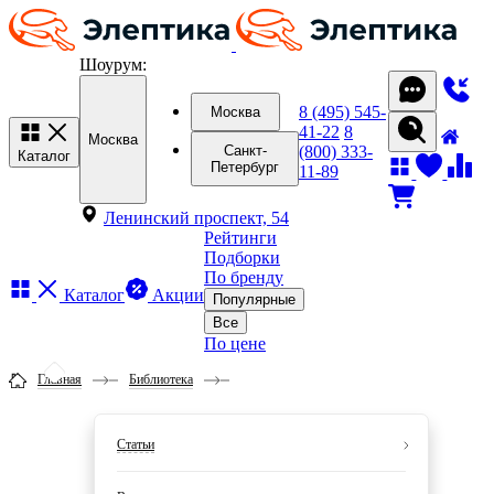
Шоурум:
8 (495) 545-
Москва
41-22
8
Москва
(800) 333-
Санкт-
Каталог
Петербург
11-89
Ленинский проспект, 54
Рейтинги
Подборки
По бренду
Каталог
Акции
Популярные
Все
По цене
Главная
Библиотека
Статьи