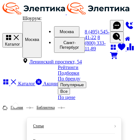
Шоурум:
8 (495) 545-
Москва
41-22
8
Москва
(800) 333-
Санкт-
Каталог
Петербург
11-89
Ленинский проспект, 54
Рейтинги
Подборки
По бренду
Каталог
Акции
Популярные
Все
По цене
Главная
Библиотека
Статьи