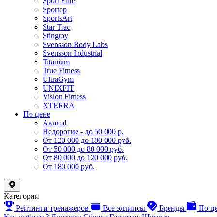
Sport Elite
Sportop
SportsArt
Star Trac
Stingray
Svensson Body Labs
Svensson Industrial
Titanium
True Fitness
UltraGym
UNIXFIT
Vision Fitness
XTERRA
По цене
Акция!
Недорогие - до 50 000 р.
От 120 000 до 180 000 руб.
От 50 000 до 80 000 руб.
От 80 000 до 120 000 руб.
От 180 000 руб.
Категории
Рейтинги тренажёров
Все эллипсы
Бренды
По ц
Как выбрать?
Доставка
Сборка
Гарантия
Шоурум