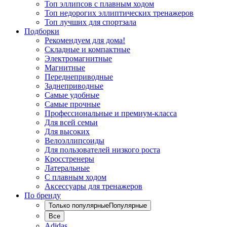
Топ эллипсов с плавным ходом
Топ недорогих эллиптических тренажеров
Топ лучших для спортзала
Подборки
Рекомендуем для дома!
Складные и компактные
Электромагнитные
Магнитные
Переднеприводные
Заднеприводные
Самые удобные
Самые прочные
Профессиональные и премиум-класса
Для всей семьи
Для высоких
Велоэллипсоиды
Для пользователей низкого роста
Кросстренеры
Латеральные
С плавным ходом
Аксессуары для тренажеров
По бренду
Только популярные
Популярные
Все
Adidas