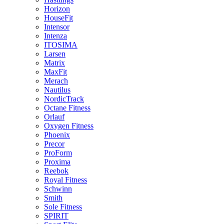
Horizon
HouseFit
Intensor
Intenza
ITOSIMA
Larsen
Matrix
MaxFit
Merach
Nautilus
NordicTrack
Octane Fitness
Orlauf
Oxygen Fitness
Phoenix
Precor
ProForm
Proxima
Reebok
Royal Fitness
Schwinn
Smith
Sole Fitness
SPIRIT