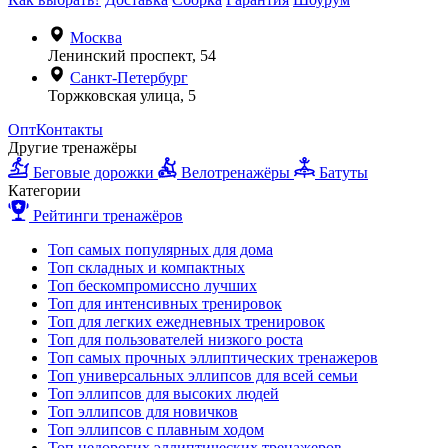
Москва
Ленинский проспект, 54
Санкт-Петербург
Торжковская улица, 5
Опт
Контакты
Другие тренажёры
Беговые дорожки
Велотренажёры
Батуты
Категории
Рейтинги тренажёров
Топ самых популярных для дома
Топ складных и компактных
Топ бескомпромиссно лучших
Топ для интенсивных тренировок
Топ для легких ежедневных тренировок
Топ для пользователей низкого роста
Топ самых прочных эллиптических тренажеров
Топ универсальных эллипсов для всей семьи
Топ эллипсов для высоких людей
Топ эллипсов для новичков
Топ эллипсов с плавным ходом
Топ недорогих эллиптических тренажеров