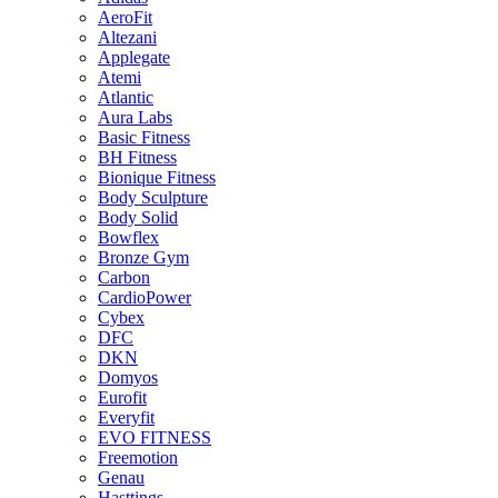
AeroFit
Altezani
Applegate
Atemi
Atlantic
Aura Labs
Basic Fitness
BH Fitness
Bionique Fitness
Body Sculpture
Body Solid
Bowflex
Bronze Gym
Carbon
CardioPower
Cybex
DFC
DKN
Domyos
Eurofit
Everyfit
EVO FITNESS
Freemotion
Genau
Hasttings