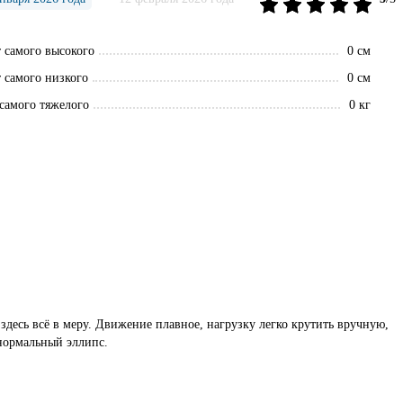
 самого высокого
0 см
 самого низкого
0 см
 самого тяжелого
0 кг
десь всё в меру. Движение плавное, нагрузку легко крутить вручную,
 нормальный эллипс.