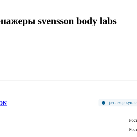
нажеры svensson body labs
ON
Тренажер куплен
Рост
Рост