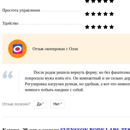
Простота управления
Удобство
Отзыв скопирован с Озон
После родов решила вернуть форму, но без фанатизма
попросила мужа взять его. Он компактный и не сильно доро
Регулировка нагрузки ручная, но удобная, а вот что немно
немного побыть наедине с собой.
Отзыв полезен?
Да
0
Нет
0
Ксения, 29 лет
о модели
SVENSSON BODY LABS ZE