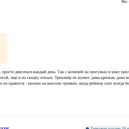
Вес
, просто двигаться каждый день. Так с коляской на прогулках я хожу пр
гой, еще и на скидку попала. Тренажёр не шумит, рама крепкая, даже ко
го не нравится - кнопки на консоли громкие, когда ребенок спит всегда б
NON
Тренажер куплен 18 я