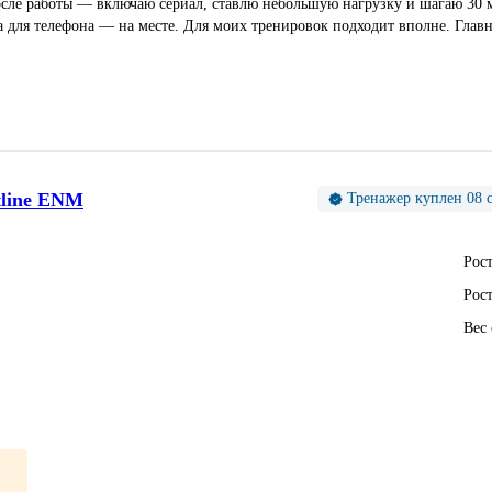
сле работы — включаю сериал, ставлю небольшую нагрузку и шагаю 30 м
а для телефона — на месте. Для моих тренировок подходит вполне. Главн
tline ENM
Тренажер куплен 08 с
Рост
Рост
Вес