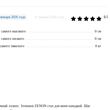
января 2026 года
31 января 2026 года
5
/5
 самого высокого
0 см
 самого низкого
0 см
 самого тяжелого
0 кг
рочный эллипс. Svensson ZENON стал для меня находкой. Шаг