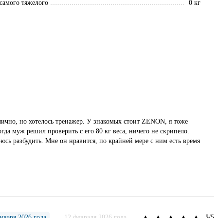
 самого тяжелого
0 кг
илично, но хотелось тренажер. У знакомых стоит ZENON, я тоже
гда муж решил проверить с его 80 кг веса, ничего не скрипело.
оюсь разбудить. Мне он нравится, по крайней мере с ним есть время
нваря 2026 года
12 февраля 2026 года
5
/5