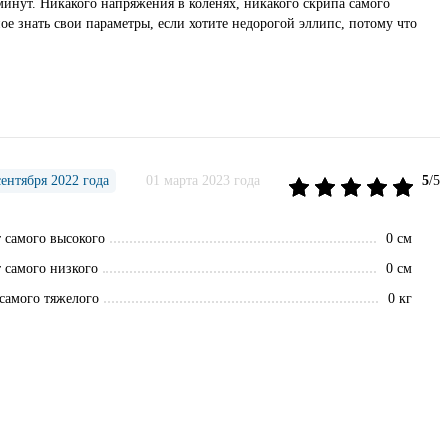
инут. Никакого напряжения в коленях, никакого скрипа самого
ое знать свои параметры, если хотите недорогой эллипс, потому что
ентября 2022 года
01 марта 2023 года
5
/5
 самого высокого
0 см
 самого низкого
0 см
 самого тяжелого
0 кг