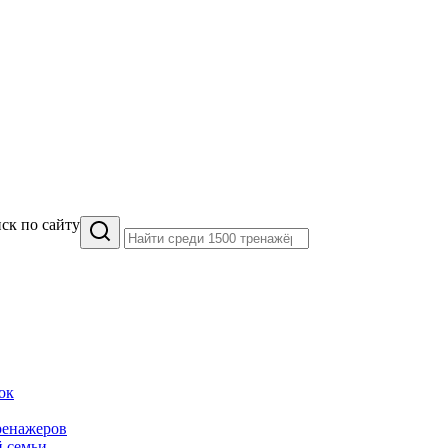
ск по сайту
ок
ренажеров
й семьи