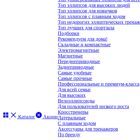
Топ эллипсов для высоких людей
Топ эллипсов для новичков
Топ эллипсов с плавным ходом
Топ недорогих эллиптических трена
Топ лучших для спортзала
Подборки
Рекомендуем для дома!
Складные и компактные
Электромагнитные
Магнитные
Переднеприводные
Заднеприводные
Самые удобные
Самые прочные
Профессиональные и премиум-класса
Для всей семьи
Для высоких
Велоэллипсоиды
Для пользователей низкого роста
Кросстренеры
Каталог
Акции
Латеральные
С плавным ходом
Аксессуары для тренажеров
По бренду