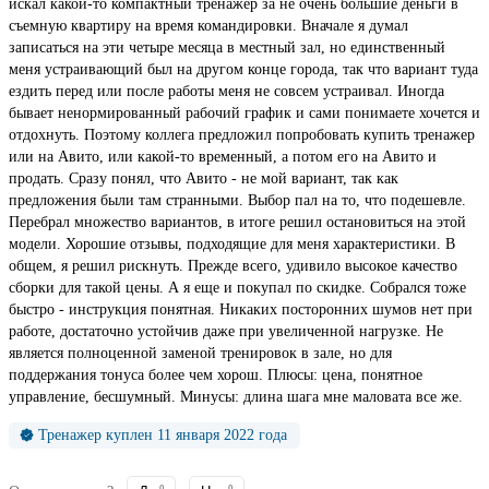
искал какой-то компактный тренажер за не очень большие деньги в
съемную квартиру на время командировки. Вначале я думал
записаться на эти четыре месяца в местный зал, но единственный
меня устраивающий был на другом конце города, так что вариант туда
ездить перед или после работы меня не совсем устраивал. Иногда
бывает ненормированный рабочий график и сами понимаете хочется и
отдохнуть. Поэтому коллега предложил попробовать купить тренажер
или на Авито, или какой-то временный, а потом его на Авито и
продать. Сразу понял, что Авито - не мой вариант, так как
предложения были там странными. Выбор пал на то, что подешевле.
Перебрал множество вариантов, в итоге решил остановиться на этой
модели. Хорошие отзывы, подходящие для меня характеристики. В
общем, я решил рискнуть. Прежде всего, удивило высокое качество
сборки для такой цены. А я еще и покупал по скидке. Собрался тоже
быстро - инструкция понятная. Никаких посторонних шумов нет при
работе, достаточно устойчив даже при увеличенной нагрузке. Не
является полноценной заменой тренировок в зале, но для
поддержания тонуса более чем хорош. Плюсы: цена, понятное
управление, бесшумный. Минусы: длина шага мне маловата все же.
Тренажер куплен 11 января 2022 года
0
0