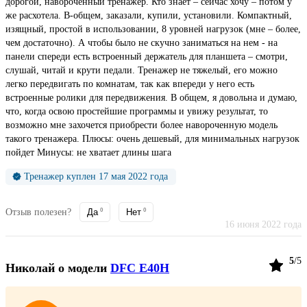
дорогой, навороченный тренажер. Кто знает – сейчас хочу – потом у
же расхотела. В-общем, заказали, купили, установили. Компактный,
изящный, простой в использовании, 8 уровней нагрузок (мне – более,
чем достаточно). А чтобы было не скучно заниматься на нем - на
панели спереди есть встроенный держатель для планшета – смотри,
слушай, читай и крути педали. Тренажер не тяжелый, его можно
легко передвигать по комнатам, так как впереди у него есть
встроенные ролики для передвижения. В общем, я довольна и думаю,
что, когда освою простейшие программы и увижу результат, то
возможно мне захочется приобрести более навороченную модель
такого тренажера. Плюсы: очень дешевый, для минимальных нагрузок
пойдет Минусы: не хватает длины шага
Тренажер куплен 17 мая 2022 года
Отзыв полезен?
Да
0
Нет
0
16 июня 2022 года
5
/5
Николай
о модели
DFC E40H