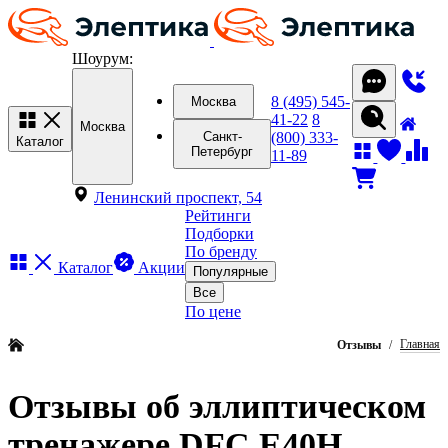
Шоурум:
8 (495) 545-
Москва
41-22
8
Москва
(800) 333-
Санкт-
Каталог
Петербург
11-89
Ленинский проспект, 54
Рейтинги
Подборки
По бренду
Каталог
Акции
Популярные
Все
По цене
Главная
Отзывы
Отзывы об эллиптическом
тренажере DFC E40H